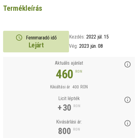
Termékleírás
Kezdés:
2022 júl. 15
Fennmaradó idő
Lejárt
Vég:
2023 jún. 08
Aktuális ajánlat
460
RON
Kikiáltási ár
400
RON
Licit lépték
+ 30
RON
Kivásárlási ár:
800
RON