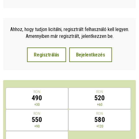
Ahhoz, hogy tudjon licitálni, regisztrált felhasználó kell legyen.
Amennyiben már regisztrált, jelentkezzen be.
Regisztrálás
Bejelentkezés
RON
RON
490
520
+30
+60
RON
RON
550
580
+90
+120