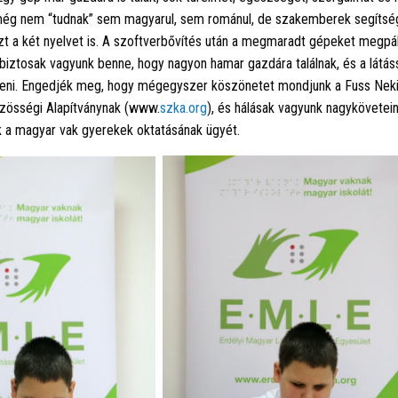
még nem “tudnak” sem magyarul, sem románul, de szakemberek segítsé
zt a két nyelvet is. A szoftverbővítés után a megmaradt gépeket megpál
biztosak vagyunk benne, hogy nagyon hamar gazdára találnak, és a látás
íteni. Engedjék meg, hogy mégegyszer köszönetet mondjunk a Fuss Neki
zösségi Alapítványnak (www.
szka.org
), és hálásak vagyunk nagykövetein
 a magyar vak gyerekek oktatásának ügyét.