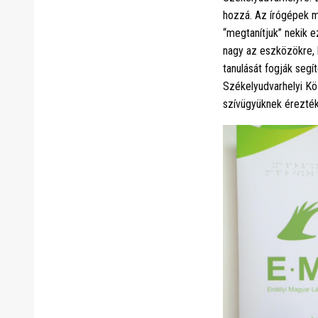
hozzá. Az írógépek 
“megtanítjuk” nekik e
nagy az eszközökre, 
tanulását fogják seg
Székelyudvarhelyi Kö
szívügyüknek érezték