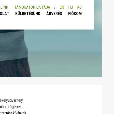
EINK
TÁMOGATÓK LISTÁJA
EN
HU
RO
OLAT
KÜLDETÉSÜNK
ÁRVERÉS
FIÓKOM
ékelyudvarhely,
ller írógépek
itartást kívánunk