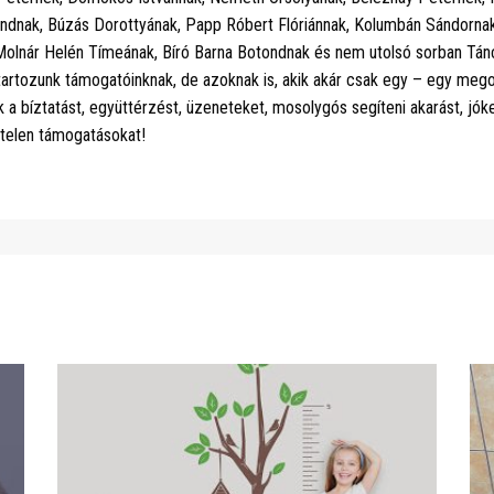
ondnak, Búzás Dorottyának, Papp Róbert Flóriánnak, Kolumbán Sándornak
k, Molnár Helén Tímeának, Bíró Barna Botondnak és nem utolsó sorban Tá
tartozunk támogatóinknak, de azoknak is, akik akár csak egy – egy mego
a bíztatást, együttérzést, üzeneteket, mosolygós segíteni akarást, jók
vtelen támogatásokat!