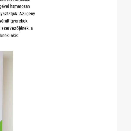
gével hamarosan
yáztatjuk. Az igény
sérült gyerekek
 szervezőjének, a
knek, akik