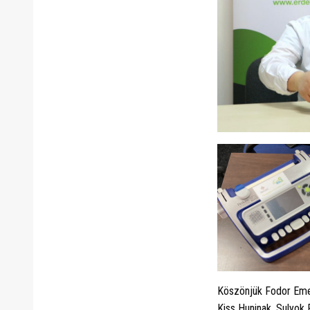
Köszönjük Fodor Emesé
Kiss Huninak, Sulyok