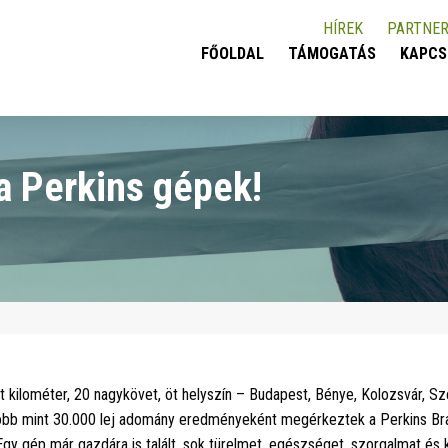
HÍREK
PARTNER
FŐOLDAL
TÁMOGATÁS
KAPCS
 Perkins gépek!
lt kilométer, 20 nagykövet, öt helyszín – Budapest, Bénye, Kolozsvár, Sz
több mint 30.000 lej adomány eredményeként megérkeztek a Perkins Brai
gy gép már gazdára is talált, sok türelmet, egészséget, szorgalmat és k