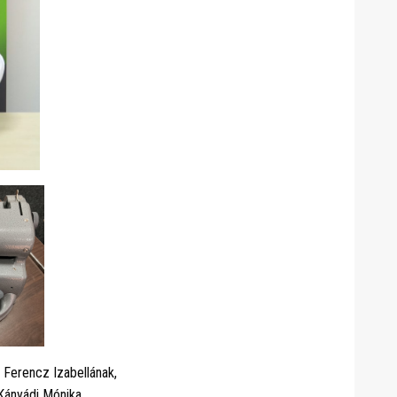
 Ferencz Izabellának,
Kányádi Mónika