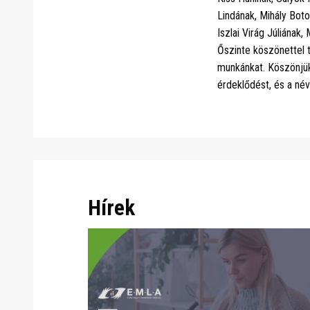
Lindának, Mihály Bot
Iszlai Virág Júliána
Őszinte köszönettel 
munkánkat. Köszönjük 
érdeklődést, és a né
Hírek