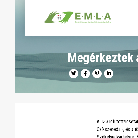
Megérkeztek a
A 133 lefutott/lesétá
Csíkszereda -, és a 
Székelyudvarhelyre. E