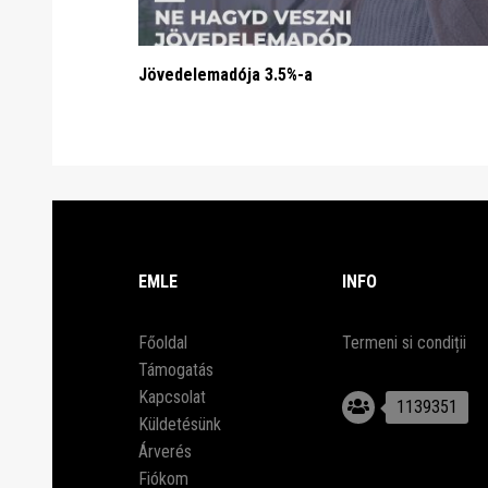
Jövedelemadója 3.5%-a
EMLE
INFO
Főoldal
Termeni si condiții
Támogatás
Kapcsolat
1139351
Küldetésünk
Árverés
Fiókom