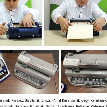
nek, Ferencz Gizellának, Brinzan-Antal Krisztinának, Gagyi Katinkának,
 Péternek, Domokos Istvánnak, Németh Orsolyának, Beleznay Péternek, 