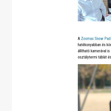
A
Zoomax Snow Pad
hatékonyabban és könn
állítható kamerával is
osztálytermi táblát é