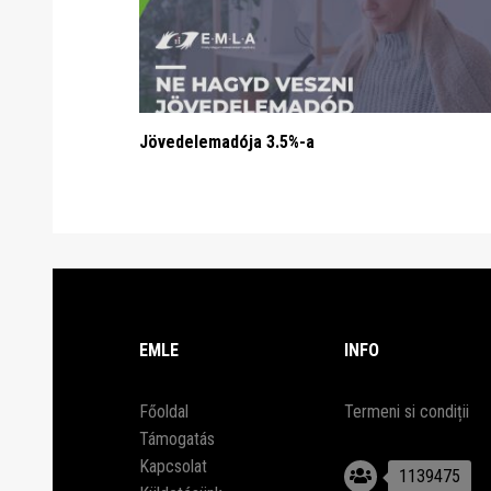
Jövedelemadója 3.5%-a
EMLE
INFO
Főoldal
Termeni si condiții
Támogatás
Kapcsolat
1139475