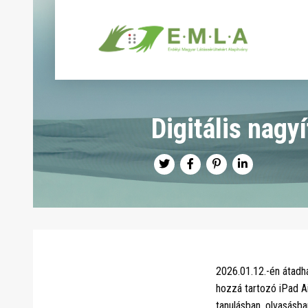
Digitális nag
2026.01.12.-én átadh
hozzá tartozó iPad Ai
tanulásban, olvasásba