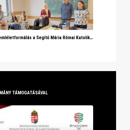
Szemléletformálás a Segítő Mária Római Katolikus Gimnáziumban
RMÁNY TÁMOGATÁSÁVAL