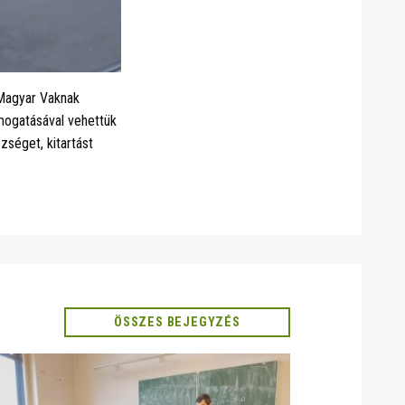
 Magyar Vaknak
ámogatásával vehettük
séget, kitartást
ÖSSZES BEJEGYZÉS