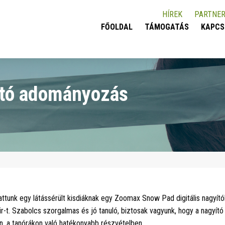
HÍREK
PARTNER
FŐOLDAL
TÁMOGATÁS
KAPCS
yító adományozás
attunk egy látássérült kisdiáknak egy Zoomax Snow Pad digitális nagyít
r-t. Szabolcs szorgalmas és jó tanuló, biztosak vagyunk, hogy a nagyító
n, a tanórákon való hatékonyabb részvételben.