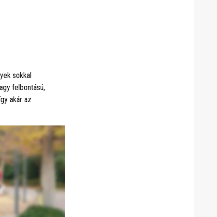
lyek sokkal
agy felbontású,
így akár az