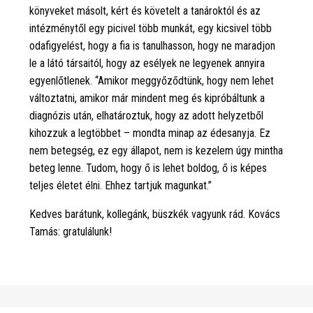
könyveket másolt, kért és követelt a tanároktól és az
intézménytől egy picivel több munkát, egy kicsivel több
odafigyelést, hogy a fia is tanulhasson, hogy ne maradjon
le a látó társaitól, hogy az esélyek ne legyenek annyira
egyenlőtlenek. “Amikor meggyőződtünk, hogy nem lehet
változtatni, amikor már mindent meg és kipróbáltunk a
diagnózis után, elhatároztuk, hogy az adott helyzetből
kihozzuk a legtöbbet – mondta minap az édesanyja. Ez
nem betegség, ez egy állapot, nem is kezelem úgy mintha
beteg lenne. Tudom, hogy ő is lehet boldog, ő is képes
teljes életet élni. Ehhez tartjuk magunkat.”
Kedves barátunk, kollegánk, büszkék vagyunk rád. Kovács
Tamás: gratulálunk!