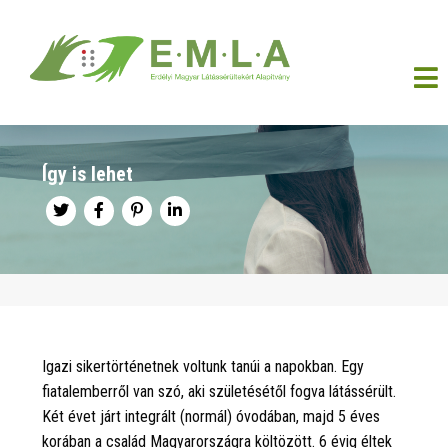
Így is lehet
Igazi sikertörténetnek voltunk tanúi a napokban. Egy
fiatalemberről van szó, aki születésétől fogva látássérült.
Két évet járt integrált (normál) óvodában, majd 5 éves
korában a család Magyarországra költözött. 6 évig éltek