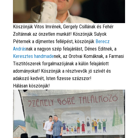
Köszönjük Vitos Imrének, Gergely Csillának és Fehér
Zoltánnak az önzetlen munkát! Köszönjük Sulyok
Péternek a díjmentes fellépést, köszönjük
Berecz
András
nak a nagyon szép felajánlást, Dénes Editnek, a
Keresztes handmade
nek, az Orotvai Komáknak, a Farmasi
Tisztitószerek forgalmazójának a külön felajánlott
adományokat! Köszönjük a résztvevők jó szívét és
adakozó kedvét, Isten fizesse százszor!
Hálásan köszönjük!