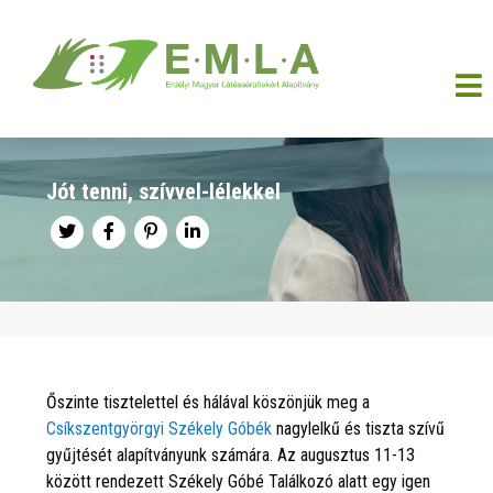
Jót tenni, szívvel-lélekkel
Őszinte tisztelettel és hálával köszönjük meg a
Csíkszentgyörgyi Székely Góbék
nagylelkű és tiszta szívű
gyűjtését alapítványunk számára. Az augusztus 11-13
között rendezett Székely Góbé Találkozó alatt egy igen