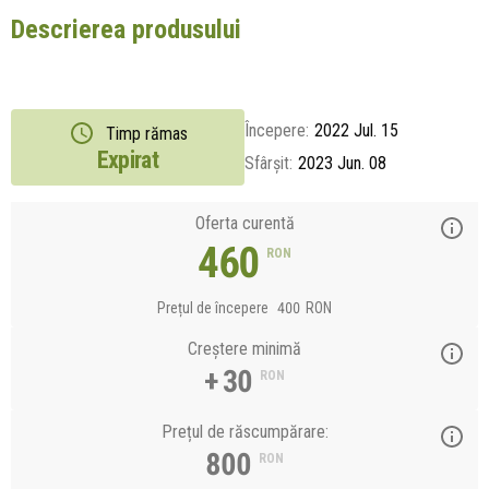
Descrierea produsului
Începere:
2022 Jul. 15
Timp rămas
Expirat
Sfârșit:
2023 Jun. 08
Oferta curentă
460
RON
Prețul de începere
400
RON
Creștere minimă
+ 30
RON
Prețul de răscumpărare:
800
RON