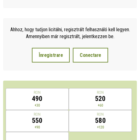
Ahhoz, hogy tudjon licitálni, regisztrált felhasználó kell legyen.
Amennyiben már regisztrált, jelentkezzen be.
Înregistrare
Conectare
RON
RON
490
520
+30
+60
RON
RON
550
580
+90
+120