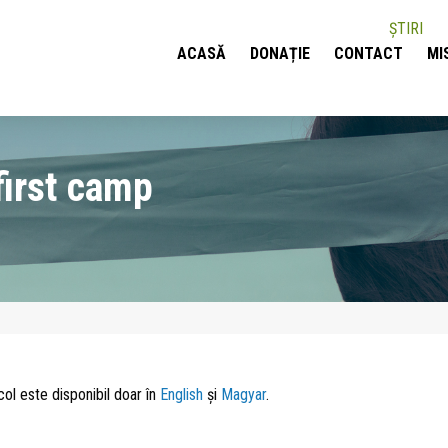
ȘTIRI
ACASĂ
DONAȚIE
CONTACT
MI
first camp
col este disponibil doar în
English
și
Magyar
.