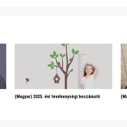
(Magyar) 2025. évi tevékenységi beszámoló
(Ma