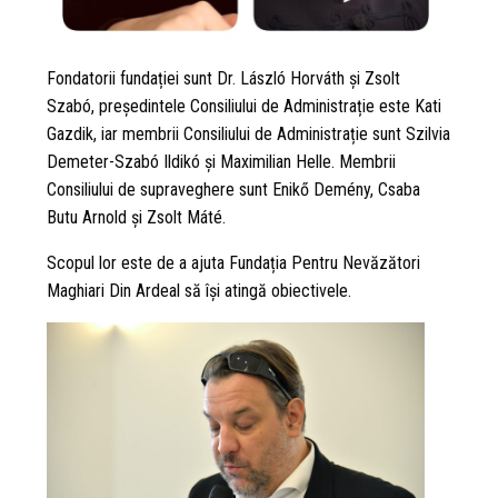
Fondatorii fundației sunt Dr. László Horváth și Zsolt
Szabó, președintele Consiliului de Administrație este Kati
Gazdik, iar membrii Consiliului de Administrație sunt Szilvia
Demeter-Szabó Ildikó și Maximilian Helle. Membrii
Consiliului de supraveghere sunt Enikő Demény, Csaba
Butu Arnold și Zsolt Máté.
Scopul lor este de a ajuta Fundația Pentru Nevăzători
Maghiari Din Ardeal să își atingă obiectivele.